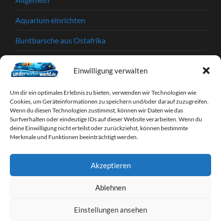
Aquarium einrichten
Buntbarsche aus Ostafrika
Einkaufstipps
Einwilligung verwalten
Garnelen
Um dir ein optimales Erlebnis zu bieten, verwenden wir Technologien wie
Krankheiten und Parasiten
Cookies, um Geräteinformationen zu speichern und/oder darauf zuzugreifen.
Wenn du diesen Technologien zustimmst, können wir Daten wie das
Surfverhalten oder eindeutige IDs auf dieser Website verarbeiten. Wenn du
Partnerprogramme
deine Einwilligung nicht erteilst oder zurückziehst, können bestimmte
Merkmale und Funktionen beeinträchtigt werden.
Tipps & Tricks
Webseiten
Akzeptieren
Zierfische
Ablehnen
Einstellungen ansehen