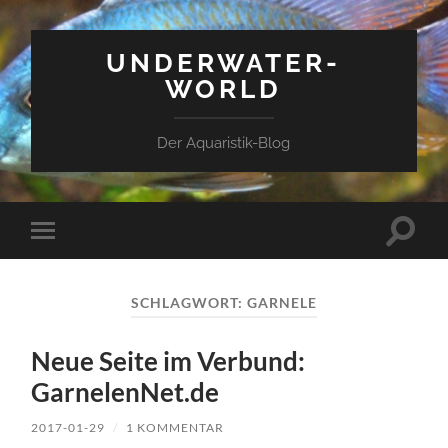
UNDERWATER-
WORLD
Der Aquaristik-Blog
Suchfe
Mobile-
ein-/a
Menü
ein-/ausblenden
SCHLAGWORT:
GARNELE
Neue Seite im Verbund:
GarnelenNet.de
2017-01-29
/
1 KOMMENTAR