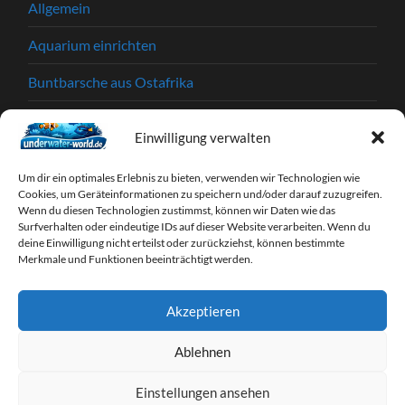
Allgemein
Aquarium einrichten
Buntbarsche aus Ostafrika
Einkaufstipps
Einwilligung verwalten
Garnelen
Um dir ein optimales Erlebnis zu bieten, verwenden wir Technologien wie
Krankheiten und Parasiten
Cookies, um Geräteinformationen zu speichern und/oder darauf zuzugreifen.
Wenn du diesen Technologien zustimmst, können wir Daten wie das
Surfverhalten oder eindeutige IDs auf dieser Website verarbeiten. Wenn du
Partnerprogramme
deine Einwilligung nicht erteilst oder zurückziehst, können bestimmte
Merkmale und Funktionen beeinträchtigt werden.
Tipps & Tricks
Webseiten
Akzeptieren
Zierfische
Ablehnen
Einstellungen ansehen