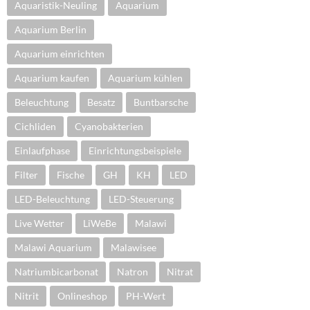
Aquaristik-Neuling
Aquarium
Aquarium Berlin
Aquarium einrichten
Aquarium kaufen
Aquarium kühlen
Beleuchtung
Besatz
Buntbarsche
Cichliden
Cyanobakterien
Einlaufphase
Einrichtungsbeispiele
Filter
Fische
GH
KH
LED
LED-Beleuchtung
LED-Steuerung
Live Wetter
LiWeBe
Malawi
Malawi Aquarium
Malawisee
Natriumbicarbonat
Natron
Nitrat
Nitrit
Onlineshop
PH-Wert