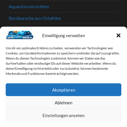
Aquarium einrichten
Buntbarsche aus Ostafrika
Einkaufstipps
Einwilligung verwalten
Garnelen
Um dir ein optimales Erlebnis zu bieten, verwenden wir Technologien wie
Krankheiten und Parasiten
Cookies, um Geräteinformationen zu speichern und/oder darauf zuzugreifen.
Wenn du diesen Technologien zustimmst, können wir Daten wie das
Surfverhalten oder eindeutige IDs auf dieser Website verarbeiten. Wenn du
Partnerprogramme
deine Einwilligung nicht erteilst oder zurückziehst, können bestimmte
Merkmale und Funktionen beeinträchtigt werden.
Tipps & Tricks
Webseiten
Akzeptieren
Zierfische
Ablehnen
Einstellungen ansehen
© 2026
UNDERWATER-WORLD
—
HOCH ↑