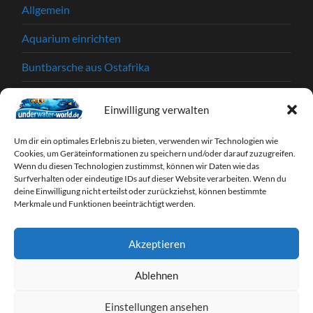
Allgemein
Aquarium einrichten
Buntbarsche aus Ostafrika
Einkaufstipps
Einwilligung verwalten
Garnelen
Um dir ein optimales Erlebnis zu bieten, verwenden wir Technologien wie
Krankheiten und Parasiten
Cookies, um Geräteinformationen zu speichern und/oder darauf zuzugreifen.
Wenn du diesen Technologien zustimmst, können wir Daten wie das
Surfverhalten oder eindeutige IDs auf dieser Website verarbeiten. Wenn du
Partnerprogramme
deine Einwilligung nicht erteilst oder zurückziehst, können bestimmte
Merkmale und Funktionen beeinträchtigt werden.
Tipps & Tricks
Webseiten
Akzeptieren
Zierfische
Ablehnen
Einstellungen ansehen