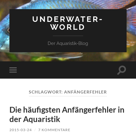
UNDERWATER-
WORLD
Der Aquaristik-Blog
Suchfe
Mobile-
ein-/a
Menü
ein-/ausblenden
SCHLAGWORT:
ANFÄNGERFEHLER
Die häufigsten Anfängerfehler in
der Aquaristik
2015-03-24
/
7 KOMMENTARE