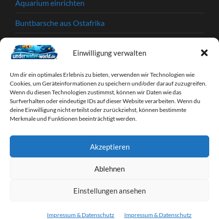
Aquarium einrichten
Buntbarsche aus Ostafrika
Einkaufstipps
Einwilligung verwalten
Garnelen
Um dir ein optimales Erlebnis zu bieten, verwenden wir Technologien wie
Krankheiten und Parasiten
Cookies, um Geräteinformationen zu speichern und/oder darauf zuzugreifen.
Wenn du diesen Technologien zustimmst, können wir Daten wie das
Surfverhalten oder eindeutige IDs auf dieser Website verarbeiten. Wenn du
Partnerprogramme
deine Einwilligung nicht erteilst oder zurückziehst, können bestimmte
Merkmale und Funktionen beeinträchtigt werden.
Tipps & Tricks
Webseiten
Akzeptieren
Zierfische
Ablehnen
Einstellungen ansehen
© 2026
UNDERWATER-WORLD
—
HOCH ↑
Impressum & Datenschutz
Impressum & Datenschutz