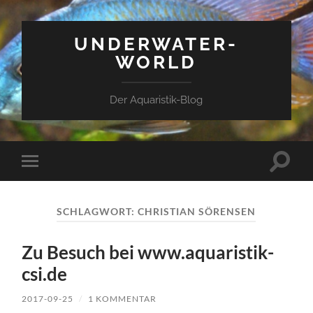
UNDERWATER-
WORLD
Der Aquaristik-Blog
Suchfe
Mobile-
ein-/a
Menü
ein-/ausblenden
SCHLAGWORT:
CHRISTIAN SÖRENSEN
Zu Besuch bei www.aquaristik-
csi.de
2017-09-25
/
1 KOMMENTAR