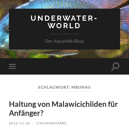
UNDERWATER-
WORLD
Der Aquaristik-Blog
Suchfe
Mobile-
ein-/a
Menü
ein-/ausblenden
SCHLAGWORT:
MBUNAS
Haltung von Malawicichliden für
Anfänger?
2012-11-26
/
2 KOMMENTARE