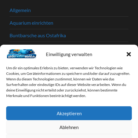
Allgemein
Aquarium einrichten
Buntbarsche aus Ostafrika
Einkaufstipps
Einwilligung verwalten
Garnelen
Um dir ein optimales Erlebnis zu bieten, verwenden wir Technologien wie
Krankheiten und Parasiten
Cookies, um Geräteinformationen zu speichern und/oder darauf zuzugreifen.
Wenn du diesen Technologien zustimmst, können wir Daten wie das
Surfverhalten oder eindeutige IDs auf dieser Website verarbeiten. Wenn du
Partnerprogramme
deine Einwilligung nicht erteilst oder zurückziehst, können bestimmte
Merkmale und Funktionen beeinträchtigt werden.
Tipps & Tricks
Webseiten
Akzeptieren
Zierfische
Ablehnen