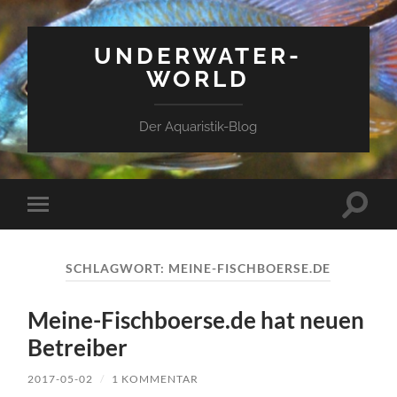
UNDERWATER-
WORLD
Der Aquaristik-Blog
Suchfe
Mobile-
ein-/a
Menü
ein-/ausblenden
SCHLAGWORT:
MEINE-FISCHBOERSE.DE
Meine-Fischboerse.de hat neuen
Betreiber
2017-05-02
/
1 KOMMENTAR