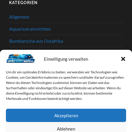
KATEGORIEN
Allgemein
Aquarium einrichten
Buntbarsche aus Ostafrika
Einkaufstipps
Einwilligung verwalten
Garnelen
Um dir ein optimales Erlebnis zu bieten, verwenden wir Technologien wie
Krankheiten und Parasiten
Cookies, um Geräteinformationen zu speichern und/oder darauf zuzugreifen.
Wenn du diesen Technologien zustimmst, können wir Daten wie das
Surfverhalten oder eindeutige IDs auf dieser Website verarbeiten. Wenn du
Partnerprogramme
deine Einwilligung nicht erteilst oder zurückziehst, können bestimmte
Merkmale und Funktionen beeinträchtigt werden.
Tipps & Tricks
Webseiten
Akzeptieren
Zierfische
Ablehnen