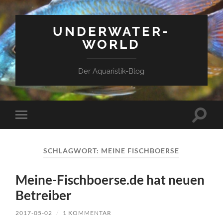
UNDERWATER-
WORLD
Der Aquaristik-Blog
Suchfe
Mobile-
ein-/a
Menü
ein-/ausblenden
SCHLAGWORT:
MEINE FISCHBOERSE
Meine-Fischboerse.de hat neuen
Betreiber
2017-05-02
/
1 KOMMENTAR