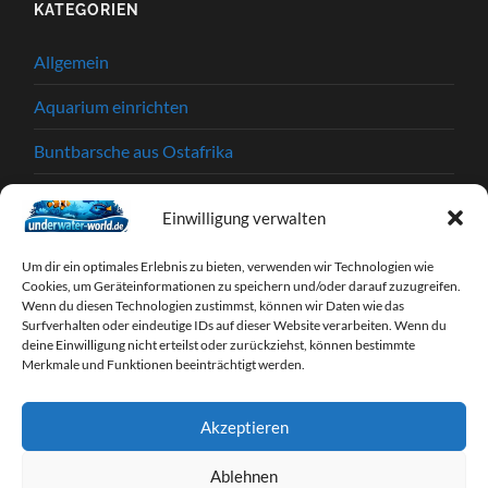
KATEGORIEN
Allgemein
Aquarium einrichten
Buntbarsche aus Ostafrika
Einkaufstipps
Einwilligung verwalten
Garnelen
Um dir ein optimales Erlebnis zu bieten, verwenden wir Technologien wie
Krankheiten und Parasiten
Cookies, um Geräteinformationen zu speichern und/oder darauf zuzugreifen.
Wenn du diesen Technologien zustimmst, können wir Daten wie das
Surfverhalten oder eindeutige IDs auf dieser Website verarbeiten. Wenn du
Partnerprogramme
deine Einwilligung nicht erteilst oder zurückziehst, können bestimmte
Merkmale und Funktionen beeinträchtigt werden.
Tipps & Tricks
Webseiten
Akzeptieren
Zierfische
Ablehnen