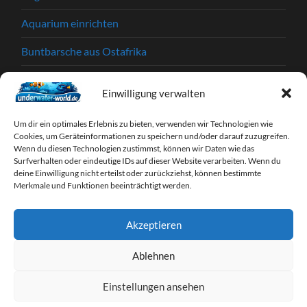
Aquarium einrichten
Buntbarsche aus Ostafrika
Einkaufstipps
Einwilligung verwalten
Garnelen
Um dir ein optimales Erlebnis zu bieten, verwenden wir Technologien wie
Krankheiten und Parasiten
Cookies, um Geräteinformationen zu speichern und/oder darauf zuzugreifen.
Wenn du diesen Technologien zustimmst, können wir Daten wie das
Surfverhalten oder eindeutige IDs auf dieser Website verarbeiten. Wenn du
Partnerprogramme
deine Einwilligung nicht erteilst oder zurückziehst, können bestimmte
Merkmale und Funktionen beeinträchtigt werden.
Tipps & Tricks
Webseiten
Akzeptieren
Zierfische
Ablehnen
Einstellungen ansehen