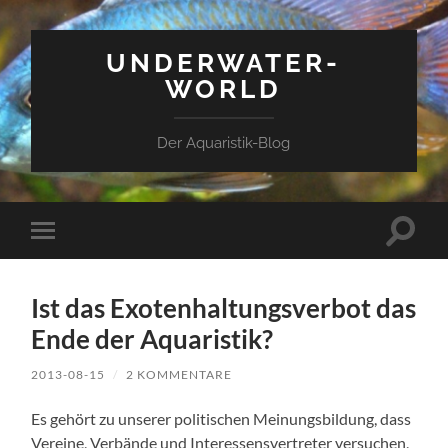
UNDERWATER-
WORLD
Der Aquaristik-Blog
Suchfe
Mobile-
ein-/a
Menü
ein-/ausblenden
Ist das Exotenhaltungsverbot das
Ende der Aquaristik?
2013-08-15
/
2 KOMMENTARE
Es gehört zu unserer politischen Meinungsbildung, dass
Vereine, Verbände und Interessensvertreter versuchen,