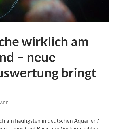
che wirklich am
ind – neue
swertung bringt
ARE
ch am häufigsten in deutschen Aquarien?
iert – meist auf Basis von Verkaufszahlen,