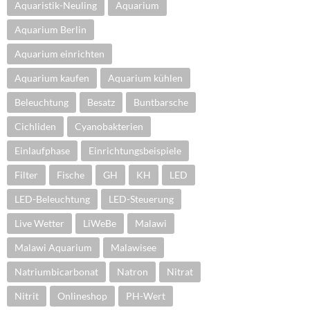
Aquaristik-Neuling
Aquarium
Aquarium Berlin
Aquarium einrichten
Aquarium kaufen
Aquarium kühlen
Beleuchtung
Besatz
Buntbarsche
Cichliden
Cyanobakterien
Einlaufphase
Einrichtungsbeispiele
Filter
Fische
GH
KH
LED
LED-Beleuchtung
LED-Steuerung
Live Wetter
LiWeBe
Malawi
Malawi Aquarium
Malawisee
Natriumbicarbonat
Natron
Nitrat
Nitrit
Onlineshop
PH-Wert