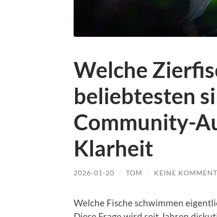
Welche Zierfis
beliebtesten s
Community-Au
Klarheit
2026-01-20
/
TOM
/
KEINE KOMMENT
Welche Fische schwimmen eigentli
Diese Frage wird seit Jahren diskut