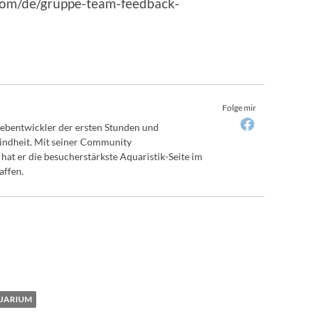
.com/de/gruppe-team-feedback-
Folge mir
bentwickler der ersten Stunden und
Kindheit. Mit seiner Community
hat er die besucherstärkste Aquaristik-Seite im
affen.
QUARIUM