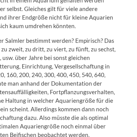
nicht in einem Aquarium gehalten werden
er selbst. Gleiches gilt für viele andere
und ihrer Endgröße nicht für kleine Aquarien
e sich kaum umdrehen könnten.
ner Salmler bestimmt werden? Empirisch? Das
u zweit, zu dritt, zu viert, zu fünft, zu sechst,
t, usw. über Jahre bei sonst gleichen
terung, Einrichtung, Vergesellschaftung in
0, 160, 200, 240, 300, 400, 450, 540, 640,
nnte man anhand der Dokumentation der
ensauffälligkeiten, Fortpflanzungsverhalten,
he Haltung in welcher Aquariengröße für die
ein scheint. Allerdings kommen dann noch
schaftung dazu. Also müsste die als optimal
ptimalen Aquariengröße noch einmal über
ten Beifischen beobachtet werden.