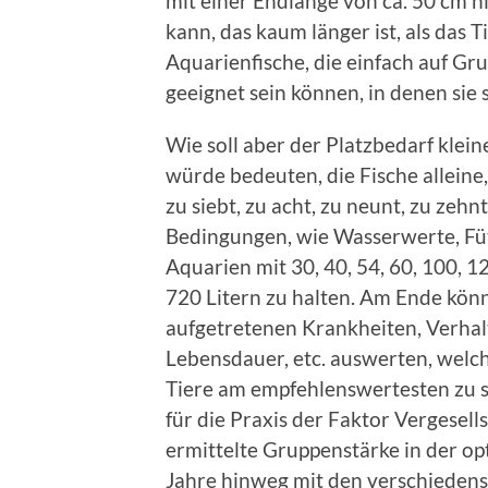
mit einer Endlänge von ca. 50 cm 
kann, das kaum länger ist, als das Ti
Aquarienfische, die einfach auf Gr
geeignet sein können, in denen si
Wie soll aber der Platzbedarf klei
würde bedeuten, die Fische alleine, z
zu siebt, zu acht, zu neunt, zu zehn
Bedingungen, wie Wasserwerte, Füt
Aquarien mit 30, 40, 54, 60, 100, 12
720 Litern zu halten. Am Ende kö
aufgetretenen Krankheiten, Verhalt
Lebensdauer, etc. auswerten, welc
Tiere am empfehlenswertesten zu s
für die Praxis der Faktor Vergesell
ermittelte Gruppenstärke in der o
Jahre hinweg mit den verschiedens