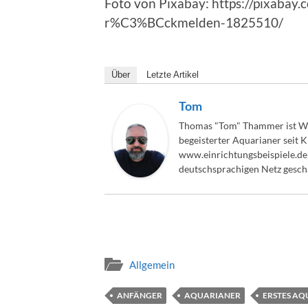
Foto von Pixabay: https://pixabay
r%C3%BCckmelden-1825510/
Über
Letzte Artikel
Tom
Thomas "Tom" Thammer ist We
begeisterter Aquarianer seit 
www.einrichtungsbeispiele.de 
deutschsprachigen Netz gesch
Allgemein
ANFÄNGER
AQUARIANER
ERSTES A