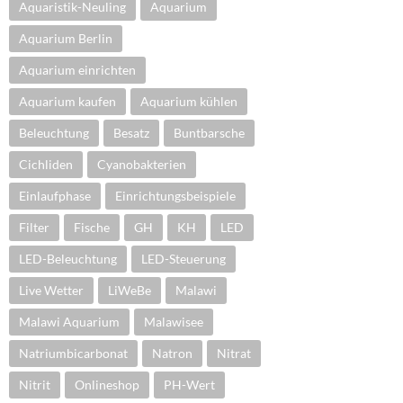
Aquaristik-Neuling
Aquarium
Aquarium Berlin
Aquarium einrichten
Aquarium kaufen
Aquarium kühlen
Beleuchtung
Besatz
Buntbarsche
Cichliden
Cyanobakterien
Einlaufphase
Einrichtungsbeispiele
Filter
Fische
GH
KH
LED
LED-Beleuchtung
LED-Steuerung
Live Wetter
LiWeBe
Malawi
Malawi Aquarium
Malawisee
Natriumbicarbonat
Natron
Nitrat
Nitrit
Onlineshop
PH-Wert