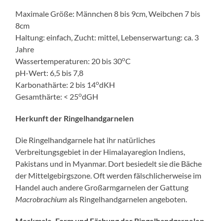
Maximale Größe: Männchen 8 bis 9cm, Weibchen 7 bis
8cm
Haltung: einfach, Zucht: mittel, Lebenserwartung: ca. 3
Jahre
o
Wassertemperaturen: 20 bis 30
C
pH-Wert: 6,5 bis 7,8
o
Karbonathärte: 2 bis 14
dKH
o
Gesamthärte: < 25
dGH
Herkunft der Ringelhandgarnelen
Die Ringelhandgarnele hat ihr natürliches
Verbreitungsgebiet in der Himalayaregion Indiens,
Pakistans und in Myanmar. Dort besiedelt sie die Bäche
der Mittelgebirgszone. Oft werden fälschlicherweise im
Handel auch andere Großarmgarnelen der Gattung
Macrobrachium
als Ringelhandgarnelen angeboten.
Merkmale, Form und Färbung der Ringelhandgarnelen