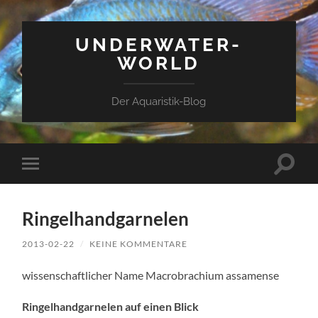
UNDERWATER-
WORLD
Der Aquaristik-Blog
Suchfe
Mobile-
ein-/a
Menü
ein-/ausblenden
Ringelhandgarnelen
2013-02-22
/
KEINE KOMMENTARE
wissenschaftlicher Name Macrobrachium assamense
Ringelhandgarnelen auf einen Blick