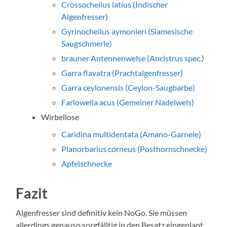
Crossocheilus latius (Indischer
Algenfresser)
Gyrinocheilus aymonieri (Siamesische
Saugschmerle)
brauner Antennenwelse (Ancistrus spec.)
Garra flavatra (Prachtalgenfresser)
Garra ceylonensis (Ceylon-Saugbarbe)
Farlowella acus (Gemeiner Nadelwels)
Wirbellose
Caridina multidentata (Amano-Garnele)
Planorbarius corneus (Posthornschnecke)
Apfelschnecke
Fazit
Algenfresser sind definitiv kein NoGo. Sie müssen
allerdings genauso sorgfälltig in den Besatz eingeplant