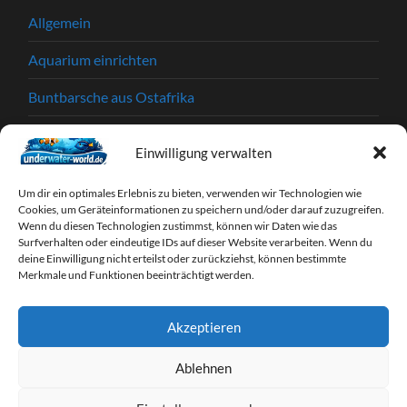
Allgemein
Aquarium einrichten
Buntbarsche aus Ostafrika
Einkaufstipps
Einwilligung verwalten
Garnelen
Um dir ein optimales Erlebnis zu bieten, verwenden wir Technologien wie
Krankheiten und Parasiten
Cookies, um Geräteinformationen zu speichern und/oder darauf zuzugreifen.
Wenn du diesen Technologien zustimmst, können wir Daten wie das
Surfverhalten oder eindeutige IDs auf dieser Website verarbeiten. Wenn du
Partnerprogramme
deine Einwilligung nicht erteilst oder zurückziehst, können bestimmte
Merkmale und Funktionen beeinträchtigt werden.
Tipps & Tricks
Webseiten
Akzeptieren
Zierfische
Ablehnen