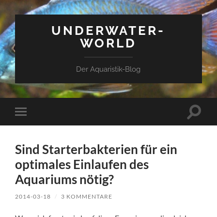
UNDERWATER-
WORLD
Der Aquaristik-Blog
Suchfe
Mobile-
ein-/a
Menü
ein-/ausblenden
Sind Starterbakterien für ein
optimales Einlaufen des
Aquariums nötig?
2014-03-18
/
3 KOMMENTARE