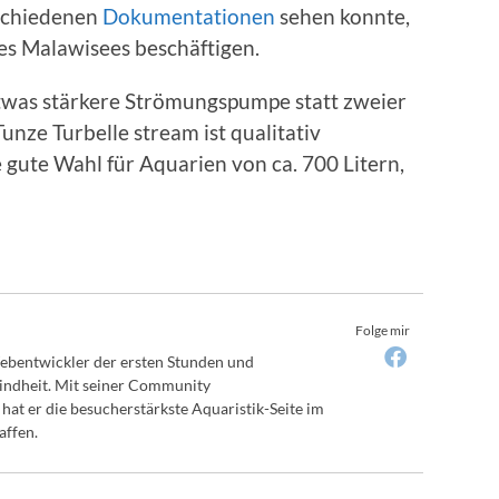
rschiedenen
Dokumentationen
sehen konnte,
es Malawisees beschäftigen.
 etwas stärkere Strömungspumpe statt zweier
unze Turbelle stream ist qualitativ
 gute Wahl für Aquarien von ca. 700 Litern,
Folge mir
bentwickler der ersten Stunden und
Kindheit. Mit seiner Community
hat er die besucherstärkste Aquaristik-Seite im
affen.