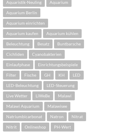
Aquaristik-Neuling
Aquarium
Aquarium Berlin
Aquarium einrichten
Aquarium kaufen
Aquarium kühlen
Beleuchtung
Besatz
Buntbarsche
Cichliden
Cyanobakterien
Einlaufphase
Einrichtungsbeispiele
Filter
Fische
GH
KH
LED
LED-Beleuchtung
LED-Steuerung
Live Wetter
LiWeBe
Malawi
Malawi Aquarium
Malawisee
Natriumbicarbonat
Natron
Nitrat
Nitrit
Onlineshop
PH-Wert