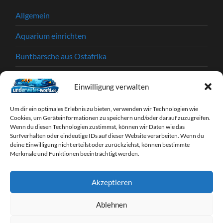
Allgemein
Aquarium einrichten
Buntbarsche aus Ostafrika
Einkaufstipps
Einwilligung verwalten
Garnelen
Um dir ein optimales Erlebnis zu bieten, verwenden wir Technologien wie
Krankheiten und Parasiten
Cookies, um Geräteinformationen zu speichern und/oder darauf zuzugreifen.
Wenn du diesen Technologien zustimmst, können wir Daten wie das
Surfverhalten oder eindeutige IDs auf dieser Website verarbeiten. Wenn du
Partnerprogramme
deine Einwilligung nicht erteilst oder zurückziehst, können bestimmte
Merkmale und Funktionen beeinträchtigt werden.
Tipps & Tricks
Webseiten
Akzeptieren
Zierfische
Ablehnen