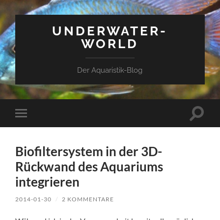
UNDERWATER-
WORLD
Der Aquaristik-Blog
Suchfe
Mobile-
ein-/a
Menü
ein-/ausblenden
Biofiltersystem in der 3D-
Rückwand des Aquariums
integrieren
2014-01-30
/
2 KOMMENTARE