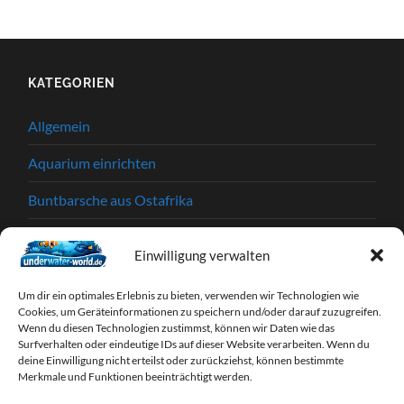
KATEGORIEN
Allgemein
Aquarium einrichten
Buntbarsche aus Ostafrika
Einkaufstipps
Einwilligung verwalten
Garnelen
Um dir ein optimales Erlebnis zu bieten, verwenden wir Technologien wie
Krankheiten und Parasiten
Cookies, um Geräteinformationen zu speichern und/oder darauf zuzugreifen.
Wenn du diesen Technologien zustimmst, können wir Daten wie das
Surfverhalten oder eindeutige IDs auf dieser Website verarbeiten. Wenn du
Partnerprogramme
deine Einwilligung nicht erteilst oder zurückziehst, können bestimmte
Merkmale und Funktionen beeinträchtigt werden.
Tipps & Tricks