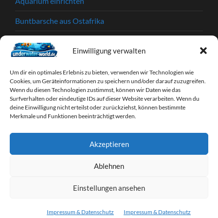
Aquarium einrichten
Buntbarsche aus Ostafrika
Einkaufstipps
Einwilligung verwalten
Garnelen
Um dir ein optimales Erlebnis zu bieten, verwenden wir Technologien wie
Krankheiten und Parasiten
Cookies, um Geräteinformationen zu speichern und/oder darauf zuzugreifen.
Wenn du diesen Technologien zustimmst, können wir Daten wie das
Surfverhalten oder eindeutige IDs auf dieser Website verarbeiten. Wenn du
Partnerprogramme
deine Einwilligung nicht erteilst oder zurückziehst, können bestimmte
Merkmale und Funktionen beeinträchtigt werden.
Tipps & Tricks
Webseiten
Akzeptieren
Zierfische
Ablehnen
Einstellungen ansehen
© 2026
UNDERWATER-WORLD
—
HOCH ↑
Impressum & Datenschutz
Impressum & Datenschutz